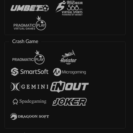
Crash Game