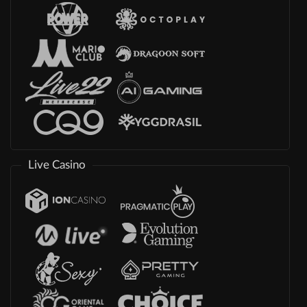
Live Casino