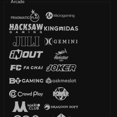
Arcade