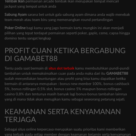
Tembak Ikan
permainan arcade tembak ikan merupakan tempat mencari
jackpot yang tempat untuk anda
Sabung Ayam
sarana bet untuk gala sabung ayam dimana anda wajib menebak
team merah atau team biru yang memenangkan round pertandingan
Poker Online
bagi kamu yang jago bermain kartu mungkin ini akan menjadi
pilihan yang tepat terdapat permainan seperti poker, gaple, ceme, capsa hingga
domino tentu sangat lengkap
PROFIT CUAN KETIKA BERGABUNG
DI GAMABET88
Tentu pada saat bermain di
situs slot terbaik
kamu membutuhkan pundi-pundi
tambahan untuk memaksimalkan cuan pada anda maka dari itu
GAMABET88
sudah menyediakan keuntungan atau profit yang bisa kamu dapatkan ketika
bermain di antaranya merupakan : bonus new member 100%, bonus cashback
5%, bonus rollingan 0,5% slot, bonus casino 5% maupun bonus rollingan
casino 0,8% dan tentunya masih banyak lagi bonus-bonus tambahan lainnya
yang di mana tidak akan merugikan kamu sebagai seseorang petarung sejati.
KEAMANAN SERTA KENYAMANAN
TERJAGA
Sebagai situs online terpercaya merupakan suatu prioritas kami memberikan
yang terbaik pada setiap member dengan keamanan terjamin serta kenyamanan