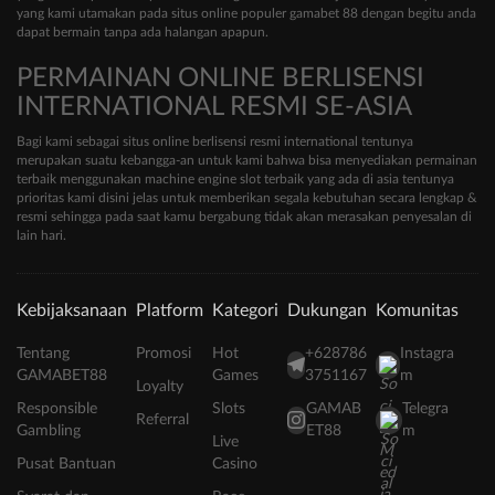
yang kami utamakan pada situs online populer gamabet 88 dengan begitu anda
dapat bermain tanpa ada halangan apapun.
PERMAINAN ONLINE BERLISENSI
INTERNATIONAL RESMI SE-ASIA
Bagi kami sebagai situs online berlisensi resmi international tentunya
merupakan suatu kebangga-an untuk kami bahwa bisa menyediakan permainan
terbaik menggunakan machine engine slot terbaik yang ada di asia tentunya
prioritas kami disini jelas untuk memberikan segala kebutuhan secara lengkap &
resmi sehingga pada saat kamu bergabung tidak akan merasakan penyesalan di
lain hari.
Kebijaksanaan
Platform
Kategori
Dukungan
Komunitas
Tentang
Promosi
Hot
+628786
Instagra
GAMABET88
Games
3751167
m
Loyalty
Responsible
Slots
GAMAB
Telegra
Referral
Gambling
ET88
m
Live
Pusat Bantuan
Casino