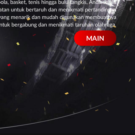
ola, basket, tenis hingga bulu tangkis, Anda selalu
atan untuk bertaruh dan menikmati pertandingan
 yang menarik dan mudah digunakan membuatnya
tuk bergabung dan menikmati taruhan olahraga.
MAIN