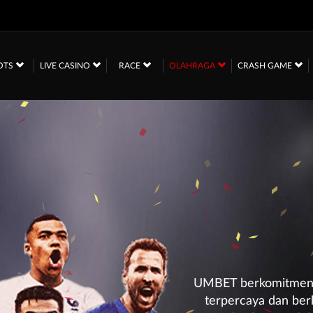
OTS
LIVE CASINO
RACE
OLAHRAGA
CRASH GAME
UMBET berkomitmen u
terpercaya dan ber