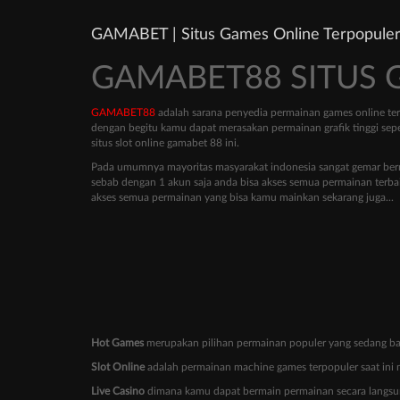
GAMABET | Situs Games Online Terpopule
GAMABET88 SITUS 
GAMABET88
adalah sarana penyedia permainan games online terb
dengan begitu kamu dapat merasakan permainan grafik tinggi seper
situs slot online gamabet 88 ini.
Pada umumnya mayoritas masyarakat indonesia sangat gemar berm
sebab dengan 1 akun saja anda bisa akses semua permainan terba
akses semua permainan yang bisa kamu mainkan sekarang juga...
Hot Games
merupakan pilihan permainan populer yang sedang bany
Slot Online
adalah permainan machine games terpopuler saat ini me
Live Casino
dimana kamu dapat bermain permainan secara langsung 