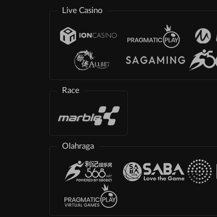
Live Casino
Race
Olahraga