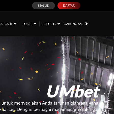
MASUK
DAFTAR
PROMOSI
ARCADE
POKER
E-SPORTS
SABUNG AYAM
UMbet
ntuk menyediakan Anda taruhan olahraga yang
kualitas. Dengan berbagai macam acara olahraga,