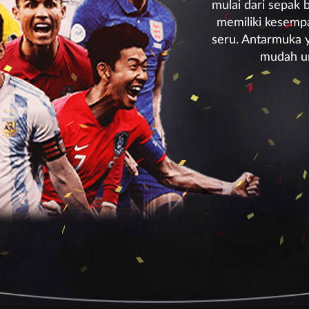
mulai dari sepak b
memiliki kesemp
seru. Antarmuka
mudah un