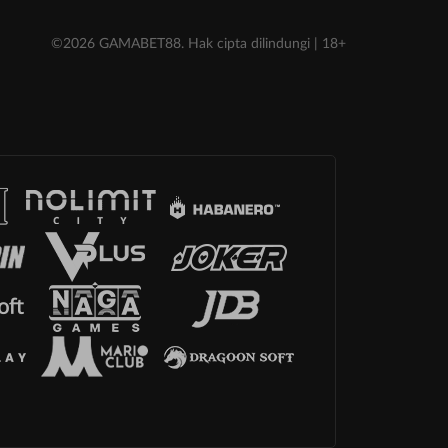
©2026 GAMABET88. Hak cipta dilindungi | 18+