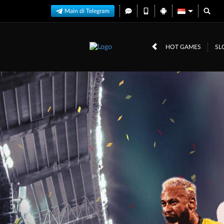
Main di Telegram
HOT GAMES
SL