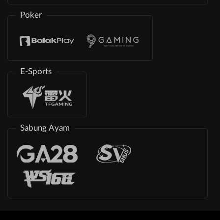
Poker
E-Sports
Sabung Ayam