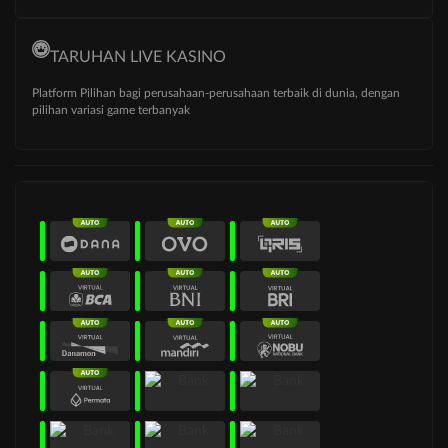
TARUHAN LIVE KASINO
Platform Pilihan bagi perusahaan-perusahaan terbaik di dunia, dengan
pilihan variasi game terbanyak