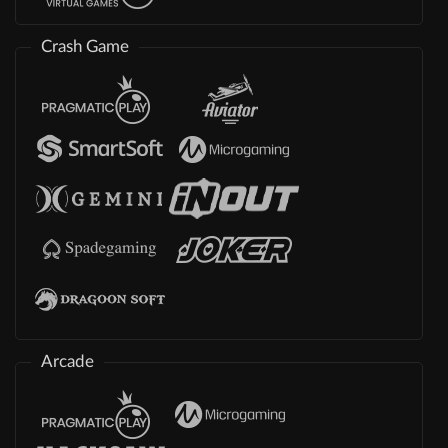
Crash Game
Arcade