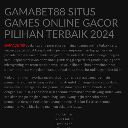
GAMABET88 SITUS
GAMES ONLINE GACOR
PILIHAN TERBAIK 2024
GAMABET88
adalah sarana penyedia permainan games online terbaik serta
terpercaya. terdapat banyak sekali permainan-permainan top games dari
provider terbaik saat ini tentu sangat mudah untuk dimainkan dengan begitu
kamu dapat merasakan permainan grafik tinggi seperti pragmatic play, pg soft,
microgaming etc tentu masih banyak sekali pilihan pilihan permainan para
slotter indonesia yang dapat kamu jumpai pada situs slot online gamabet 88 ini.
Pada umumnya mayoritas masyarakat indonesia sangat gemar bermain
permainan slot, ini tentunya selain mudah untuk dimengerti anda juga dapat
memainkan berbagai fasilitas permainan dimanapun kamu berada sebab
dengan 1 akun saja anda bisa akses semua permainan terbaik yang sudah kami
sediakan sangat lengkap, cocok bagi kamu yang ingin mencoba coba
permainan dengan tingkat kemenangan tinggi. Berikut list akses semua
permainan yang bisa kamu mainkan sekarang juga...
Hot Games
Slots Online
Live Casino