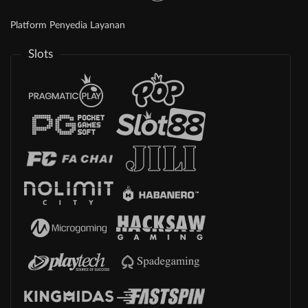
Platform Penyedia Layanan
Slots